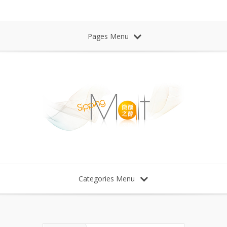
Sipping Malt Whisky 微醺之醉 威士忌
Pages Menu
Categories Menu