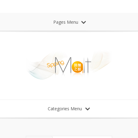
Sipping Malt Whisky 微醺之醉 威士忌
Pages Menu
Categories Menu