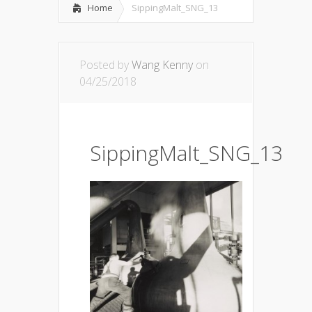
Home
SippingMalt_SNG_13
Posted by
Wang Kenny
on
04/25/2018
SippingMalt_SNG_13