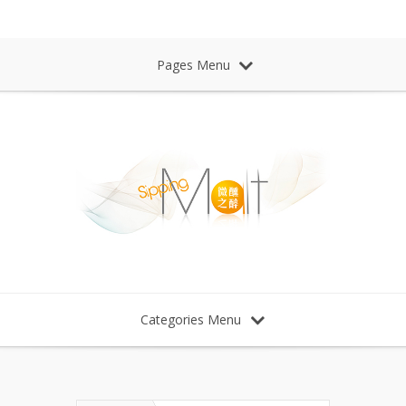
Sipping Malt Whisky 微醺之醉 威士忌
Pages Menu
Categories Menu