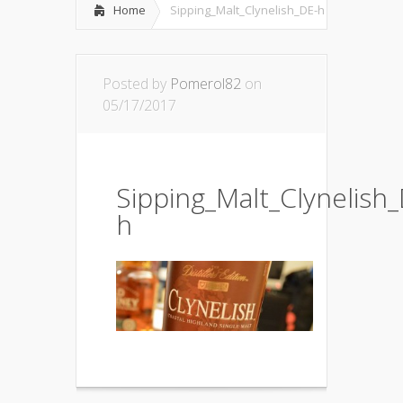
Home
Sipping_Malt_Clynelish_DE-h
Posted by
Pomerol82
on
05/17/2017
Sipping_Malt_Clynelish
h