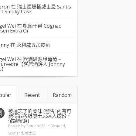
eron 在
瑞士煙燻桶威士忌 Säntis
lt Smoky Cask
gel Wei
在
帆船干邑 Cognac
rsen Extra Or
hnny 在
永利威五加皮酒
gel Wei
在
飲酒思源說葡萄 –
urvedre【客席酒評人 Johnny
u】
pular
Recent
Random
被遺忘了的美味 (警告: 內有可
五
4
能得罪各級威士忌達人成份，
敬請留意)
Posted by
Pomerol82
in
Blended
,
Scotland
,
威士忌