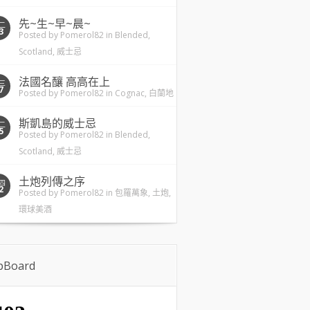
先~生~早~晨~
二
3
Posted by
Pomerol82
in
Blended
,
Scotland
,
威士忌
法國名釀 高高在上
三
7
Posted by
Pomerol82
in
Cognac
,
白蘭地
斯凱島的威士忌
二
5
Posted by
Pomerol82
in
Blended
,
Scotland
,
威士忌
土炮列傳之序
四
2
Posted by
Pomerol82
in
包羅萬象
,
土炮
,
環球美酒
ipBoard