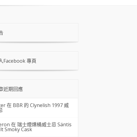
告
入Facebook 專頁
章近期回應
ter 在
BBR 的 Clynelish 1997 威
忌
eron 在
瑞士煙燻桶威士忌 Säntis
lt Smoky Cask