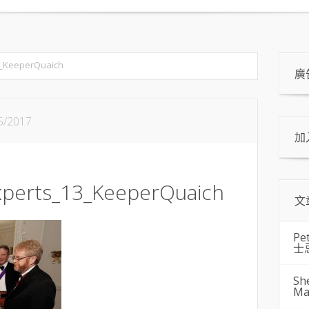
3_KeeperQuaich
廣
5/2017
加
xperts_13_KeeperQuaich
文
Pe
士
Sh
Ma