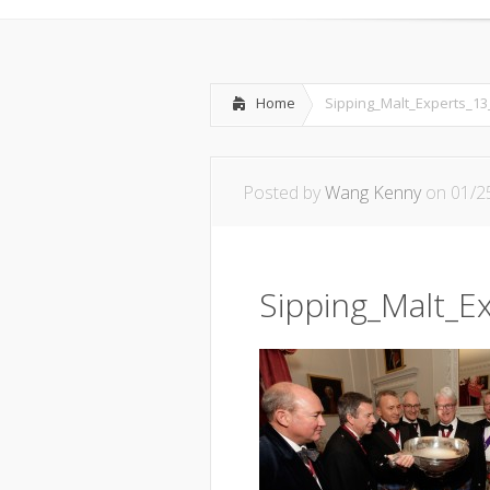
Home
Sipping_Malt_Experts_1
Posted by
Wang Kenny
on 01/2
Sipping_Malt_E