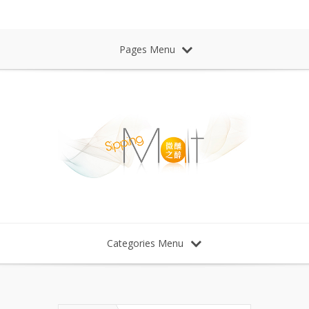
Sipping Malt Whisky 微醺之醉 威士忌
Pages Menu
Categories Menu