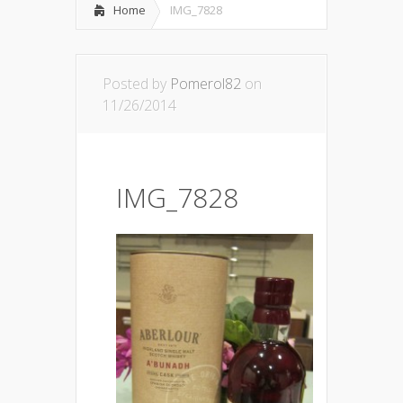
Home
IMG_7828
Posted by
Pomerol82
on
11/26/2014
IMG_7828