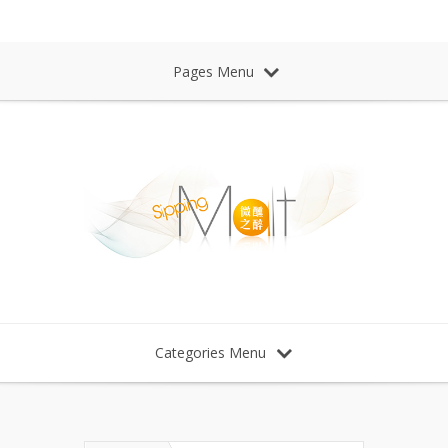
Sipping Malt Whisky 微醺之醉 威士忌
Pages Menu
Categories Menu