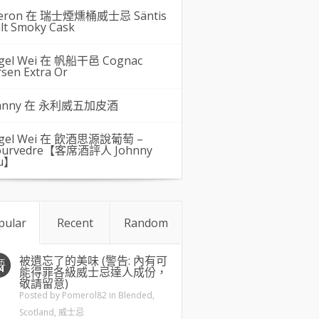
eron 在
瑞士煙燻桶威士忌 Säntis
lt Smoky Cask
gel Wei
在
帆船干邑 Cognac
rsen Extra Or
hnny 在
永利威五加皮酒
gel Wei
在
飲酒思源說葡萄 –
urvedre【客席酒評人 Johnny
u】
pular
Recent
Random
被遺忘了的美味 (警告: 內有可
五
4
能得罪各級威士忌達人成份，
敬請留意)
Posted by
Pomerol82
in
Blended
,
Scotland
,
威士忌