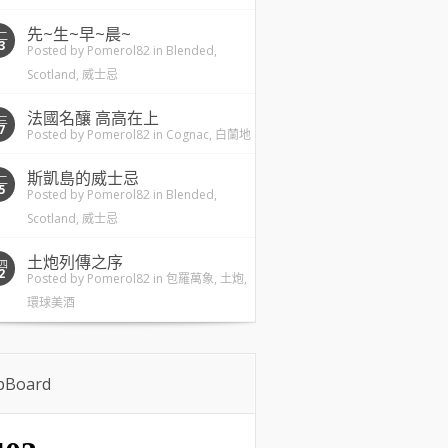
先~生~早~晨~
二
3
Posted by
Pomerol82
in
Blended
,
Scotland
,
威士忌
法國名釀 高高在上
三
7
Posted by
Pomerol82
in
Cognac
,
白蘭地
斯凱島的威士忌
二
5
Posted by
Pomerol82
in
Blended
,
Scotland
,
威士忌
土炮列傳之序
四
2
Posted by
Pomerol82
in
包羅萬象
,
土炮
,
環球美酒
ipBoard