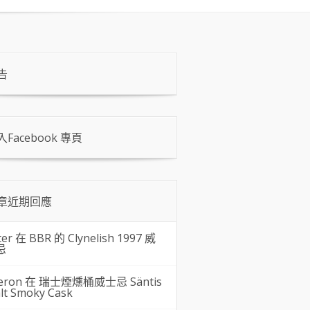
告
入Facebook 專頁
章近期回應
ter 在
BBR 的 Clynelish 1997 威
忌
eron 在
瑞士煙燻桶威士忌 Säntis
lt Smoky Cask