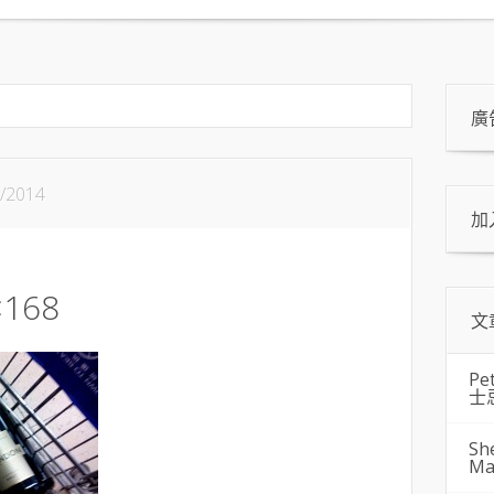
廣
/2014
加
×168
文
Pe
士
Sh
Ma