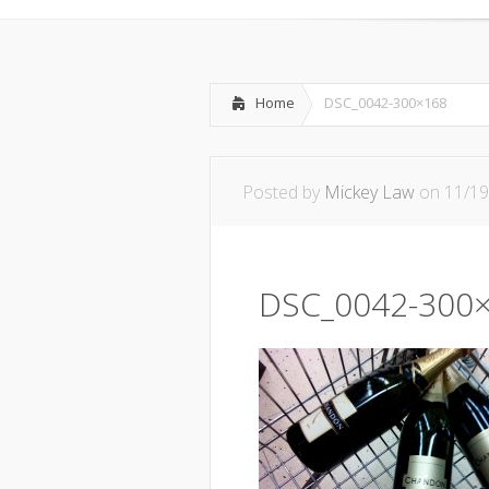
Home
DSC_0042-300×168
Posted by
Mickey Law
on 11/19
DSC_0042-300