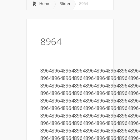
Home
Slider
8964
8964
89648964896489648964896489648964896
89648964896489648964896489648964896
89648964896489648964896489648964896
89648964896489648964896489648964896
89648964896489648964896489648964896
89648964896489648964896489648964896
89648964896489648964896489648964896
89648964896489648964896489648964896
89648964896489648964896489648964896
89648964896489648964896489648964896