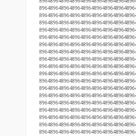
89648964896489648964896489648964896
89648964896489648964896489648964896
89648964896489648964896489648964896
89648964896489648964896489648964896
89648964896489648964896489648964896
89648964896489648964896489648964896
89648964896489648964896489648964896
89648964896489648964896489648964896
89648964896489648964896489648964896
89648964896489648964896489648964896
89648964896489648964896489648964896
89648964896489648964896489648964896
89648964896489648964896489648964896
89648964896489648964896489648964896
89648964896489648964896489648964896
89648964896489648964896489648964896
89648964896489648964896489648964896
89648964896489648964896489648964896
89648964896489648964896489648964896