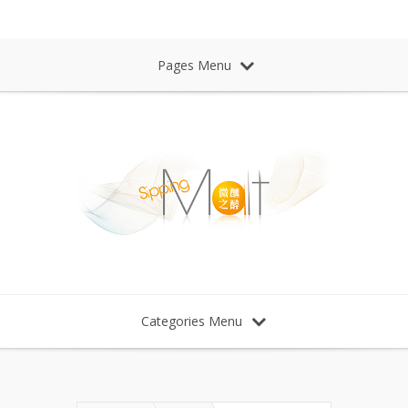
Sipping Malt Whisky 微醺之醉 威士忌
Pages Menu
Categories Menu