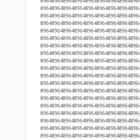
89648964896489648964896489648964896
89648964896489648964896489648964896
89648964896489648964896489648964896
89648964896489648964896489648964896
89648964896489648964896489648964896
89648964896489648964896489648964896
89648964896489648964896489648964896
89648964896489648964896489648964896
89648964896489648964896489648964896
89648964896489648964896489648964896
89648964896489648964896489648964896
89648964896489648964896489648964896
89648964896489648964896489648964896
89648964896489648964896489648964896
89648964896489648964896489648964896
89648964896489648964896489648964896
89648964896489648964896489648964896
89648964896489648964896489648964896
89648964896489648964896489648964896