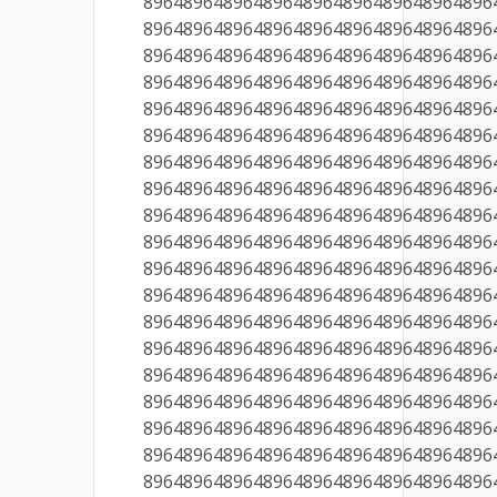
89648964896489648964896489648964896
89648964896489648964896489648964896
89648964896489648964896489648964896
89648964896489648964896489648964896
89648964896489648964896489648964896
89648964896489648964896489648964896
89648964896489648964896489648964896
89648964896489648964896489648964896
89648964896489648964896489648964896
89648964896489648964896489648964896
89648964896489648964896489648964896
89648964896489648964896489648964896
89648964896489648964896489648964896
89648964896489648964896489648964896
89648964896489648964896489648964896
89648964896489648964896489648964896
89648964896489648964896489648964896
89648964896489648964896489648964896
89648964896489648964896489648964896