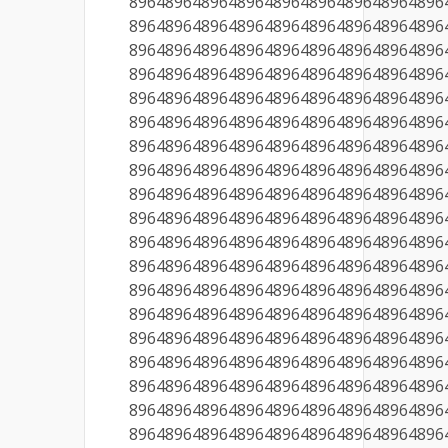
89648964896489648964896489648964896
89648964896489648964896489648964896
89648964896489648964896489648964896
89648964896489648964896489648964896
89648964896489648964896489648964896
89648964896489648964896489648964896
89648964896489648964896489648964896
89648964896489648964896489648964896
89648964896489648964896489648964896
89648964896489648964896489648964896
89648964896489648964896489648964896
89648964896489648964896489648964896
89648964896489648964896489648964896
89648964896489648964896489648964896
89648964896489648964896489648964896
89648964896489648964896489648964896
89648964896489648964896489648964896
89648964896489648964896489648964896
89648964896489648964896489648964896