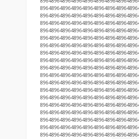
89648964896489648964896489648964896
89648964896489648964896489648964896
89648964896489648964896489648964896
89648964896489648964896489648964896
89648964896489648964896489648964896
89648964896489648964896489648964896
89648964896489648964896489648964896
89648964896489648964896489648964896
89648964896489648964896489648964896
89648964896489648964896489648964896
89648964896489648964896489648964896
89648964896489648964896489648964896
89648964896489648964896489648964896
89648964896489648964896489648964896
89648964896489648964896489648964896
89648964896489648964896489648964896
89648964896489648964896489648964896
89648964896489648964896489648964896
89648964896489648964896489648964896