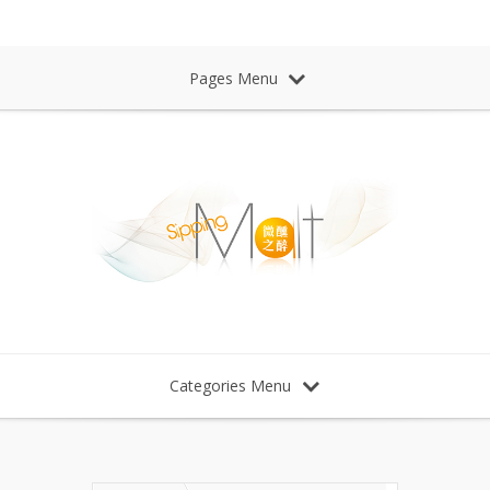
Sipping Malt Whisky 微醺之醉 威士忌
Pages Menu
Categories Menu