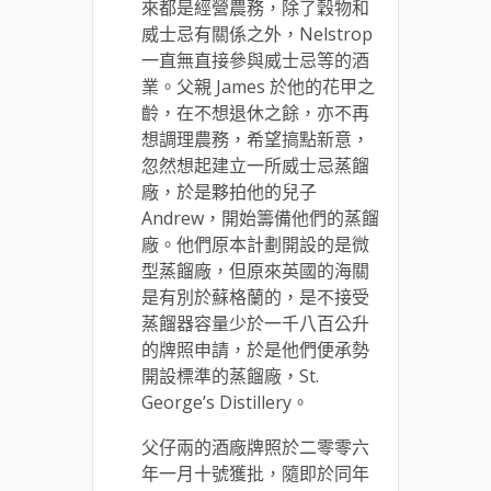
來都是經營農務，除了穀物和
威士忌有關係之外，Nelstrop
一直無直接參與威士忌等的酒
業。父親 James 於他的花甲之
齡，在不想退休之餘，亦不再
想調理農務，希望搞點新意，
忽然想起建立一所威士忌蒸餾
廠，於是夥拍他的兒子
Andrew，開始籌備他們的蒸餾
廠。他們原本計劃開設的是微
型蒸餾廠，但原來英國的海關
是有別於蘇格蘭的，是不接受
蒸餾器容量少於一千八百公升
的牌照申請，於是他們便承勢
開設標準的蒸餾廠，St.
George’s Distillery。
父仔兩的酒廠牌照於二零零六
年一月十號獲批，隨即於同年