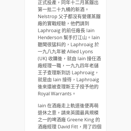
正式投產，同年十二月蒸餾出
第一批二十九桶的新酒。
Nelstrop 父子都沒有營運蒸餾
廠的實戰經驗，他們請到
Laphroaig 的前任廠長 Iain
Henderson 幫手打江山。Iain
聽聞很猛料的，Laphroaig 於
一九八九年被 Allied Lyons
(UK) 收購後，就由 Iain 接任酒
廠經理一職，一九九四年老儲
王子查理斯到訪 Laphroaig，
就是由 Iain 接待，Laphroaig
後來還被查理斯王子授予他的
Royal Warrants。
Iain 在酒廠走上軌道後便再萌
退休之意，請來英國最具規模
之一的啤酒廠 Greene King 的
酒廠經理 David Fitt，用了四個