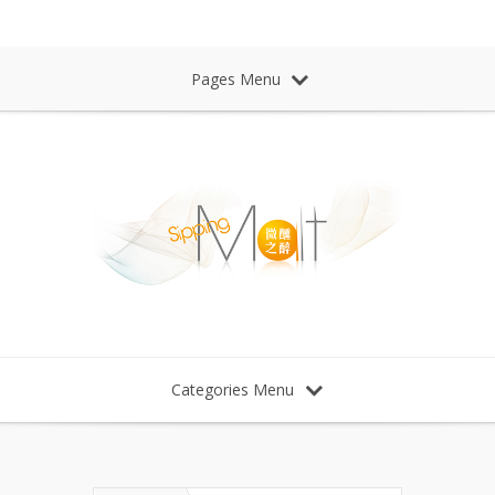
Sipping Malt Whisky 微醺之醉 威士忌
Pages Menu
Categories Menu