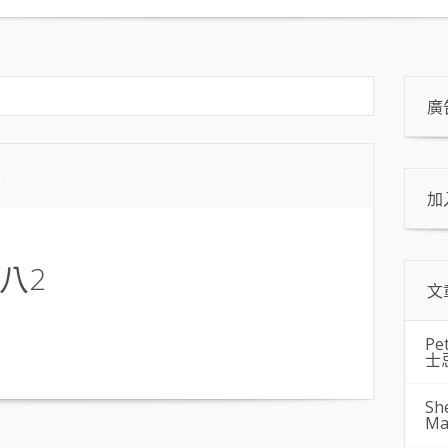
廣
3
加
八2
文
Pe
士
Sh
Ma