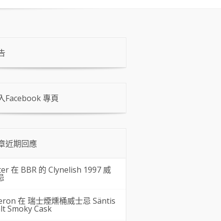
告
入Facebook 專頁
章近期回應
ter 在
BBR 的 Clynelish 1997 威
忌
eron 在
瑞士煙燻桶威士忌 Säntis
lt Smoky Cask