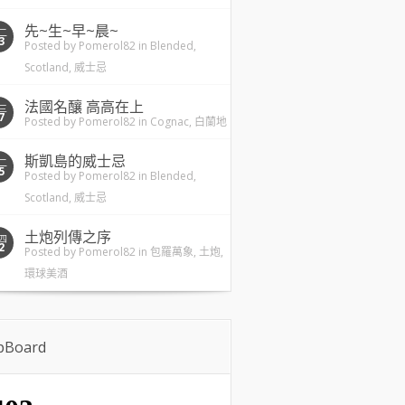
先~生~早~晨~
二
3
Posted by
Pomerol82
in
Blended
,
Scotland
,
威士忌
法國名釀 高高在上
三
7
Posted by
Pomerol82
in
Cognac
,
白蘭地
斯凱島的威士忌
二
5
Posted by
Pomerol82
in
Blended
,
Scotland
,
威士忌
土炮列傳之序
四
2
Posted by
Pomerol82
in
包羅萬象
,
土炮
,
環球美酒
ipBoard