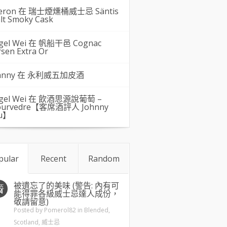
eron 在
瑞士煙燻桶威士忌 Säntis
lt Smoky Cask
gel Wei
在
帆船干邑 Cognac
rsen Extra Or
hnny 在
永利威五加皮酒
gel Wei
在
飲酒思源說葡萄 –
urvedre【客席酒評人 Johnny
u】
pular
Recent
Random
被遺忘了的美味 (警告: 內有可
五
4
能得罪各級威士忌達人成份，
敬請留意)
Posted by
Pomerol82
in
Blended
,
Scotland
,
威士忌