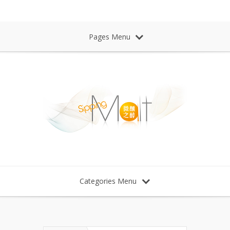
Sipping Malt Whisky 微醺之醉 威士忌
Pages Menu
Categories Menu