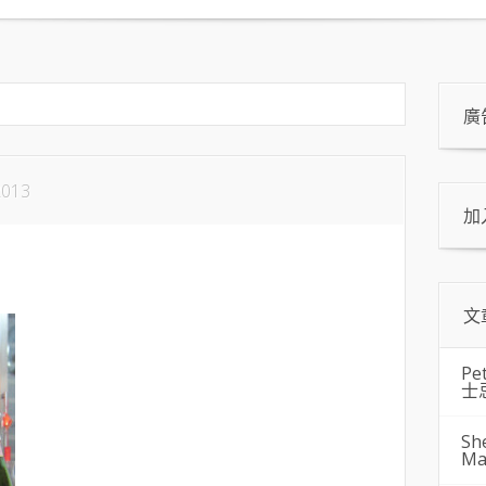
廣
2013
加
文
Pe
士
Sh
Ma