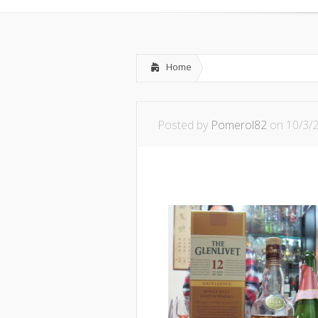
Home
Posted by
Pomerol82
on 10/3/