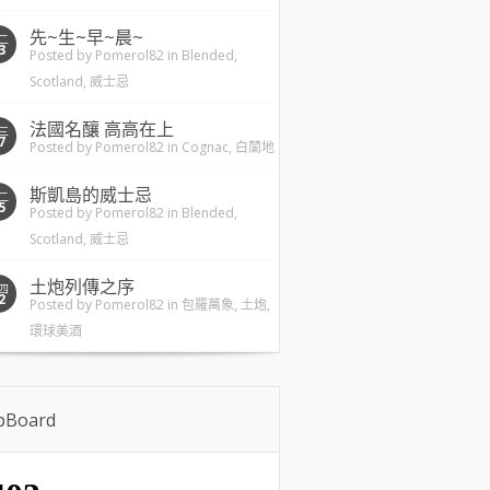
先~生~早~晨~
二
3
Posted by
Pomerol82
in
Blended
,
Scotland
,
威士忌
法國名釀 高高在上
三
7
Posted by
Pomerol82
in
Cognac
,
白蘭地
斯凱島的威士忌
二
5
Posted by
Pomerol82
in
Blended
,
Scotland
,
威士忌
土炮列傳之序
四
2
Posted by
Pomerol82
in
包羅萬象
,
土炮
,
環球美酒
ipBoard