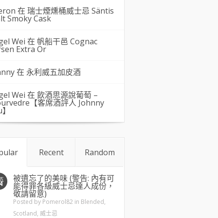
eron 在
瑞士煙燻桶威士忌 Säntis
lt Smoky Cask
gel Wei
在
帆船干邑 Cognac
rsen Extra Or
hnny 在
永利威五加皮酒
gel Wei
在
飲酒思源說葡萄 –
urvedre【客席酒評人 Johnny
u】
pular
Recent
Random
被遺忘了的美味 (警告: 內有可
五
4
能得罪各級威士忌達人成份，
敬請留意)
Posted by
Pomerol82
in
Blended
,
Scotland
,
威士忌