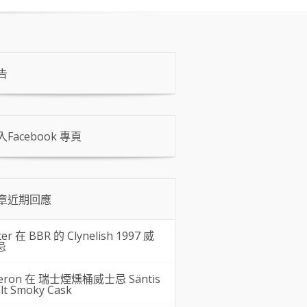
告
入Facebook 專頁
章近期回應
ter 在
BBR 的 Clynelish 1997 威
忌
eron 在
瑞士煙燻桶威士忌 Säntis
lt Smoky Cask