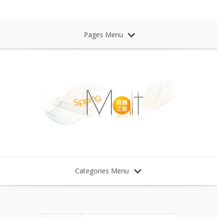
Sipping Malt Whisky 微醺之醉 威士忌
Pages Menu
Categories Menu