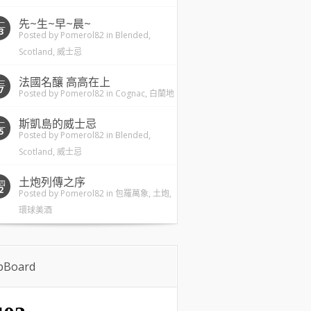
先~生~早~晨~
二
3
Posted by
Pomerol82
in
Blended
,
Scotland
,
威士忌
法國名釀 高高在上
三
7
Posted by
Pomerol82
in
Cognac
,
白蘭地
斯凱島的威士忌
二
5
Posted by
Pomerol82
in
Blended
,
Scotland
,
威士忌
土炮列傳之序
四
2
Posted by
Pomerol82
in
包羅萬象
,
土炮
,
環球美酒
ipBoard