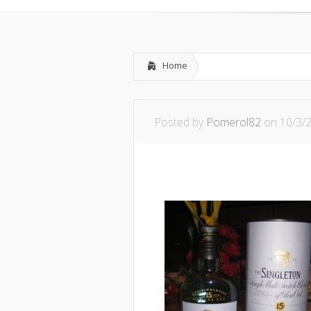
Home
Posted by
Pomerol82
on 10/3/