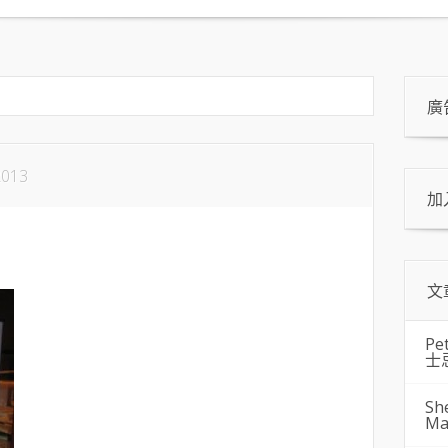
廣
2013
加
文
Pe
士
Sh
Ma