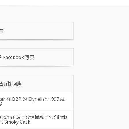
告
入Facebook 專頁
章近期回應
ter 在
BBR 的 Clynelish 1997 威
忌
eron 在
瑞士煙燻桶威士忌 Säntis
lt Smoky Cask