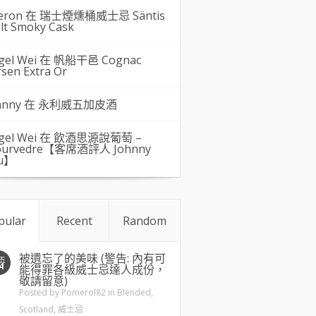
eron 在
瑞士煙燻桶威士忌 Säntis
lt Smoky Cask
gel Wei
在
帆船干邑 Cognac
rsen Extra Or
hnny 在
永利威五加皮酒
gel Wei
在
飲酒思源說葡萄 –
urvedre【客席酒評人 Johnny
u】
pular
Recent
Random
被遺忘了的美味 (警告: 內有可
五
4
能得罪各級威士忌達人成份，
敬請留意)
Posted by
Pomerol82
in
Blended
,
Scotland
,
威士忌