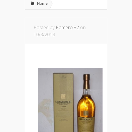
Home
Posted by
Pomerol82
on
10/3/2013