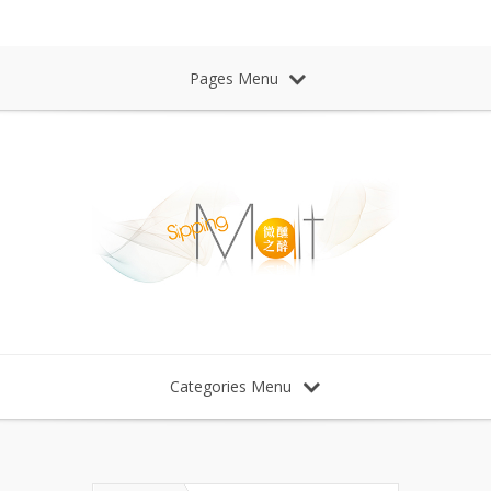
Sipping Malt Whisky 微醺之醉 威士忌
Pages Menu
Categories Menu