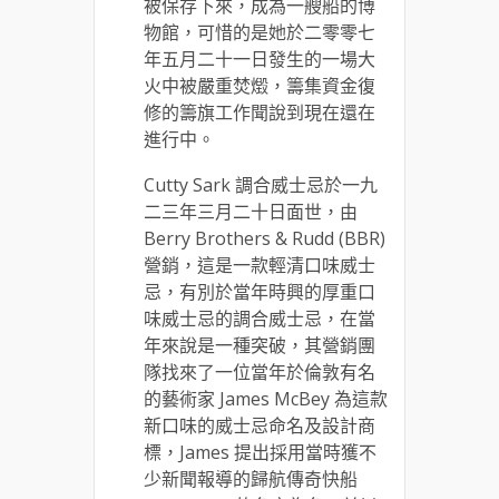
被保存下來，成為一艘船的博
物館，可惜的是她於二零零七
年五月二十一日發生的一場大
火中被嚴重焚燬，籌集資金復
修的籌旗工作聞說到現在還在
進行中。
Cutty Sark 調合威士忌於一九
二三年三月二十日面世，由
Berry Brothers & Rudd (BBR)
營銷，這是一款輕清口味威士
忌，有別於當年時興的厚重口
味威士忌的調合威士忌，在當
年來說是一種突破，其營銷團
隊找來了一位當年於倫敦有名
的藝術家 James McBey 為這款
新口味的威士忌命名及設計商
標，James 提出採用當時獲不
少新聞報導的歸航傳奇快船