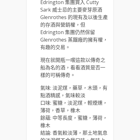
Edrington 集團買入 Cutty
Sark 威士忌的主要麥芽原酒
Glenrothes 的現有及以後生產
的存酒與營銷權，但
Edrington 集團仍然保留
Glenrothes 蒸餾廠的擁有權，
有趣的交易。
現在就開瓶一嚐這款以傳奇之
船為名的酒，看看酒質是否一
樣的可稱傳奇。
氣味: 淡泥煤，藥草，木頭，有
點酒精感，氣味較淡
口味: 蜜糖，淡泥煤，輕煙燻，
薄荷，香草，橡木
餘蘊: 中等長度，蜜糖，薄荷，
橡木
結論: 香氣較淡薄，那土地氣息