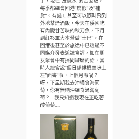
了，現在”浸鹹水”的金叵羅，
每季都總會回港"度假"及"補
貨"。有錢 L 甚至可以隨時飛到
外地茶煙酒飯，今天在倭國吃
有內臟甘苦味的秋刀魚，下月
到紅衫軍大本營做"士巴"，在
回港後甚至於旅途中已透過不
同媒介發表遊誌食評，如在朋
友聚會中有提問遊歷的話，當
時人總會說"個日係候機室咪上
左"面書"囉，上個月囉喎？
呀，下星期我去沖繩食海葡
萄，你有無晌沖繩食過海葡
萄？….我只知道我現在正吃著
酸葡萄…..