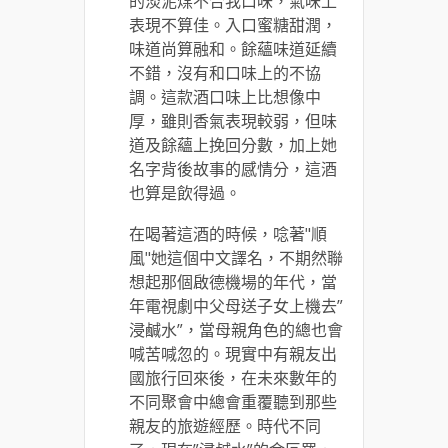
的淡泥煤不合我口味，氣味上
表現不算佳。入口蜜糖甜潤，
味道尚算融和。餘蘊味道延續
不錯，沒有和口味上的不協
調。這款酒口味上比想像中
厚，雖則香氣表現較弱，但味
道及餘蘊上挽回分數，加上她
名字背後故事的感情分，這酒
也算是飲得過。
在喝著這酒的時候，唸著"順
風"她這個中文譯名，不期然聯
想起那個啟德機場的年代，當
年電視劇中父母送子女上機去”
浸鹹水”，當母親角色的總也會
喊苦喊忽的。現實中有親友出
國旅行回來後，在未來數年的
不同聚會中總會重覆聽到那些
親友的旅遊經歷。時代不同