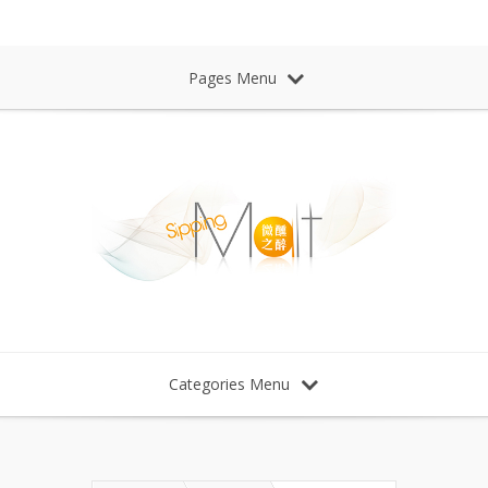
Sipping Malt Whisky 微醺之醉 威士忌
Pages Menu
Categories Menu