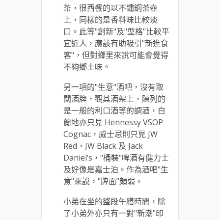
茶，很西餐的以不鏽鋼茶壺
上，同樣的是香料味比較淡
口。此等"創新"及"型格"比較平
宜近人，應該有助吸引"新進食
客"，但對鄉里來說可能會覺得
不夠鄉土味。
另一項的"生意"酒吧，沒有取
閱酒牌，觀其酒架上，陳列的
是一般的利口酒等的調酒，白
蘭地亦只見 Hennessy VSOP
Cognac，威士忌則只見 JW
Red，JW Black 及 Jack
Daniel’s，"桶裝"啤酒有健力士
及好像是嘉士泊。作為酒吧"生
意"來說，"牌面"頗弱。
小弟在坐的整段午膳時間，除
了小弟外亦只有一對"新潮"印