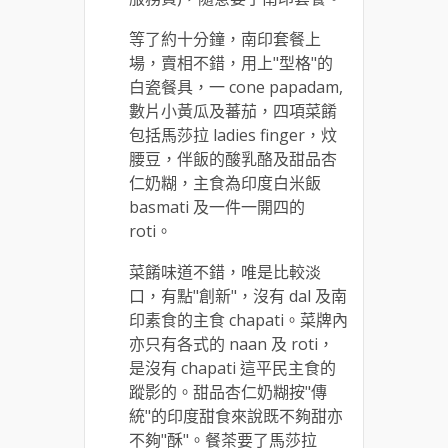
等了約十分鐘，南印套餐上
場，賣相不錯，用上"型格"的
白瓷餐具，一 cone papadam,
數片小黃瓜及蕃茄，四項菜餚
包括馬莎拉 ladies finger，炆
腰豆，伴飯的酸乳酪及甜品杏
仁奶糊，主食為印度白米飯
basmati 及一件一開四的
roti。
菜餚味道不錯，唯是比較淡
口，有點"創新"，沒有 dal 及南
印素食的主食 chapati。菜牌內
亦只有各式的 naan 及 roti，
是沒有 chapati 這平民主食的
蹤影的。甜品杏仁奶糊按"傳
統"的印度甜食來說既不夠甜亦
不夠"酥"。餐茶要了馬莎拉