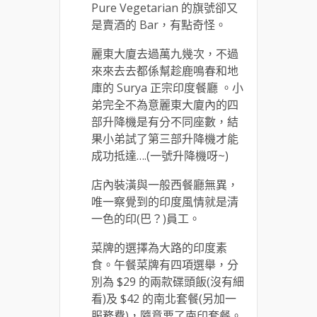
Pure Vegetarian 的旗號卻又
是賣酒的 Bar，有點奇怪。
麗東大廈去過萬九幾次，不過
來來去去都係幫趁鹿鳴春和地
庫的 Surya 正宗印度餐廳 。小
弟完全不為意麗東大廈內的四
部升降機是有分不同座數，結
果小弟試了第三部升降機才能
成功抵達….(一號升降機呀~)
店內裝潢與一般西餐廳無異，
唯一察覺到的印度風情就是清
一色的印(巴？)員工。
菜牌的選擇為大路的印度素
食。午餐菜牌有四項選舉，分
別為 $29 的兩款碟頭飯(沒有細
看)及 $42 的南北套餐(另加一
服務費)，隨意要了南印套餐。