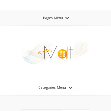
Sipping Malt Whisky 微醺之醉 威士忌
Pages Menu
Categories Menu