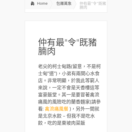
Home
包羅萬象
仲有最"令"既豬
腩肉
仲有最"令"既豬
腩肉
老尖的柯士甸路(留意，不是柯
士甸"道")，小弟有兩間心水食
店。非常明顯，於我此等窮人
來說，一定不會是天香樓這等
富豪飯堂。其一是要冒著禽流
痛風的風險吃的蘭香麵家(請參
看:
禽流痛風餐
)，另外一間就
是北京水餃 – 但我不是吃水
餃，吃的是東坡肉菜飯