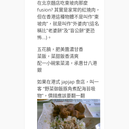
在北京麵店吃東坡肉那麼
fusion? 其實是家常的紅燒肉，
但在香港這種物體不是叫作"東
坡肉"，就是叫作"外婆肉"(這名
稱比"老婆餅"及"盲公餅"更恐
怖….)。
五花腩，肥美醬濃甘香
菜飯，菜甜飯香清爽
配一小碗紫菜湯，承惠廿八港
銀
如果在港式 japjap 食店，叫一
客 “野菜御飯豚角煮配海苔吸
物"，價錢應該要翻一翻