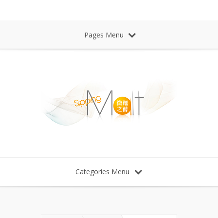
Sipping Malt Whisky 微醺之醉 威士忌
Pages Menu
Categories Menu