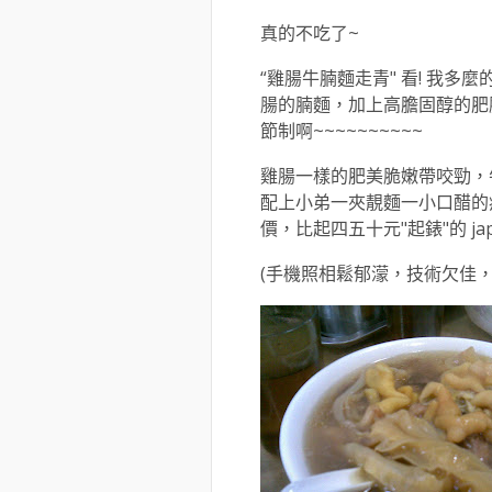
真的不吃了~
“雞腸牛腩麵走青" 看! 我多
腸的腩麵，加上高膽固醇的肥
節制啊~~~~~~~~~~
雞腸一樣的肥美脆嫩帶咬勁，
配上小弟一夾靚麵一小口醋的
價，比起四五十元"起錶"的 ja
(手機照相鬆郁濛，技術欠佳，