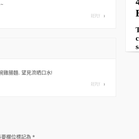
a~
REPLY
雞腸麵.. 望見流晒口水!
REPLY
必要欄位標記為
*