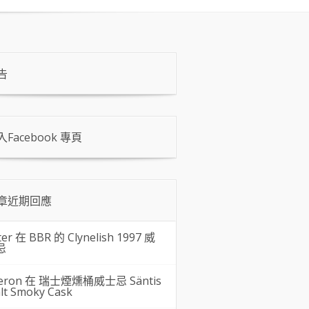
告
入Facebook 專頁
章近期回應
ter 在
BBR 的 Clynelish 1997 威
忌
eron 在
瑞士煙燻桶威士忌 Säntis
lt Smoky Cask