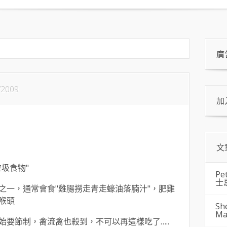
廣
/2009
加
文
圾食物"
Pe
士
之一，通常會食"雞腸撈走青走蠔油落腩汁"，肥雞
喉頭
Sh
Ma
始要節制，禽流禽也殺到，不可以再這樣吃了…..