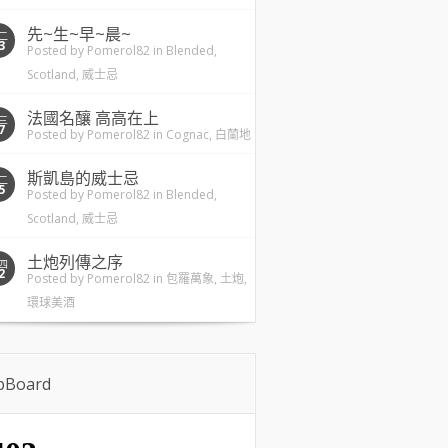
先~生~早~晨~
二
3
Posted by
Pomerol82
in
Blended
,
Scotland
,
威士忌
法國名釀 高高在上
三
7
Posted by
Pomerol82
in
Cognac
,
白蘭地
斯凱島的威士忌
二
5
Posted by
Pomerol82
in
Blended
,
Scotland
,
威士忌
土炮列傳之序
四
2
Posted by
Pomerol82
in
包羅萬象
,
土炮
,
環球美酒
ipBoard