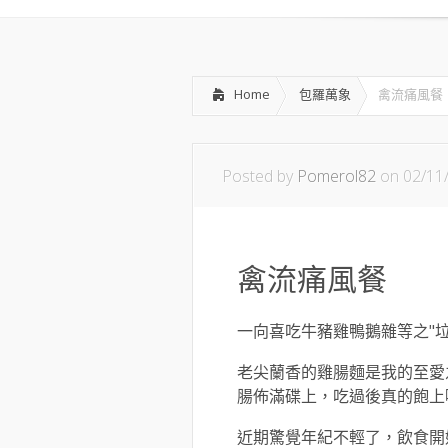
Home
包羅萬象
禽流痛風餐
Posted by
Pomerol82
on 02/11
禽流痛風餐
一向喜吃牛豬雞鴨鵝雜等之"垃
老尖蘭香的雞腸麵是我的至愛
腸佈滿碟上，吃過後真的飽上
近期驚覺年紀不輕了，飲食開