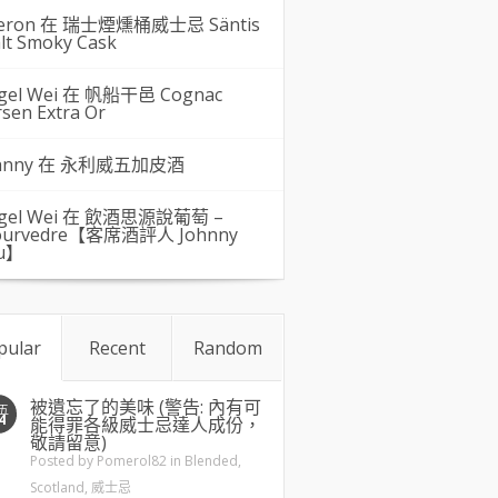
eron 在
瑞士煙燻桶威士忌 Säntis
lt Smoky Cask
gel Wei
在
帆船干邑 Cognac
rsen Extra Or
hnny 在
永利威五加皮酒
gel Wei
在
飲酒思源說葡萄 –
urvedre【客席酒評人 Johnny
u】
pular
Recent
Random
被遺忘了的美味 (警告: 內有可
五
4
能得罪各級威士忌達人成份，
敬請留意)
Posted by
Pomerol82
in
Blended
,
Scotland
,
威士忌