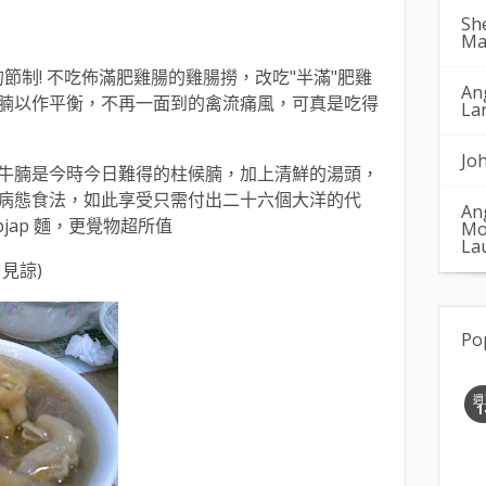
Sh
Ma
麼的節制! 不吃佈滿肥雞腸的雞腸撈，改吃"半滿"肥雞
An
腩以作平衡，不再一面到的禽流痛風，可真是吃得
La
Jo
牛腩是今時今日難得的柱候腩，加上清鮮的湯頭，
病態食法，如此享受只需付出二十六個大洋的代
An
pjap 麵，更覺物超所值
Mo
La
見諒)
Po
週
1