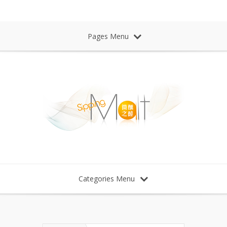
Sipping Malt Whisky 微醺之醉 威士忌
Pages Menu
Categories Menu