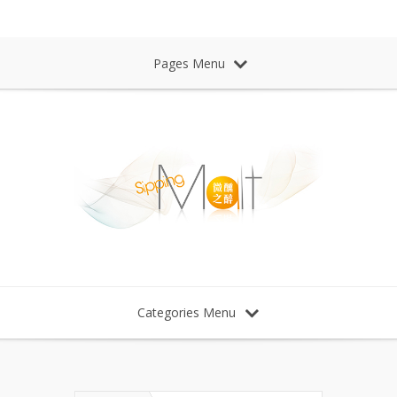
Sipping Malt Whisky 微醺之醉 威士忌
Pages Menu
Categories Menu