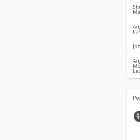
Sh
Ma
An
La
Jo
An
Mo
La
Po
週
1