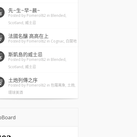
先~生~早~晨~
二
3
Posted by
Pomerol82
in
Blended
,
Scotland
,
威士忌
法國名釀 高高在上
三
7
Posted by
Pomerol82
in
Cognac
,
白蘭地
斯凱島的威士忌
二
5
Posted by
Pomerol82
in
Blended
,
Scotland
,
威士忌
土炮列傳之序
四
2
Posted by
Pomerol82
in
包羅萬象
,
土炮
,
環球美酒
ipBoard