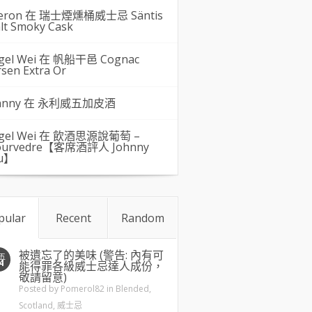
eron 在
瑞士煙燻桶威士忌 Säntis
lt Smoky Cask
gel Wei
在
帆船干邑 Cognac
rsen Extra Or
hnny 在
永利威五加皮酒
gel Wei
在
飲酒思源說葡萄 –
urvedre【客席酒評人 Johnny
u】
pular
Recent
Random
被遺忘了的美味 (警告: 內有可
五
4
能得罪各級威士忌達人成份，
敬請留意)
Posted by
Pomerol82
in
Blended
,
Scotland
,
威士忌