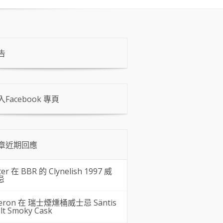
告
入Facebook 專頁
章近期回應
ter 在
BBR 的 Clynelish 1997 威
忌
eron 在
瑞士煙燻桶威士忌 Säntis
lt Smoky Cask