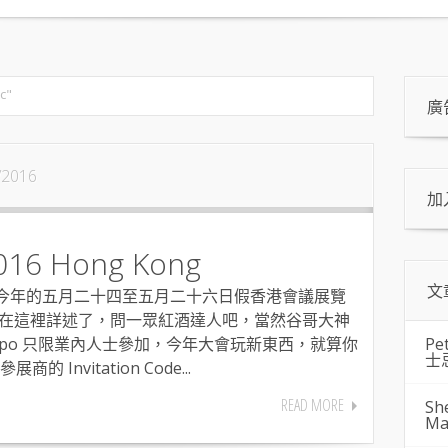
c"
廣
/2016
加
016 Hong Kong
文
展，於今年的五月二十四至五月二十六日假香港會議展覽
背景不在這裡詳述了，問一眾紅酒達人吧，當然谷哥大神
expo 只限業內人士參加，今年大會玩新東西，就算你
Pe
士
Invitation Code...
READ MORE
Sh
Ma