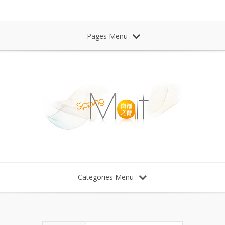
Sipping Malt Whisky 微醺之醉 威士忌
Pages Menu
Categories Menu