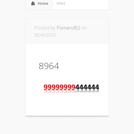
Home
8964
Posted by
Pomerol82
on
06/4/2020
8964