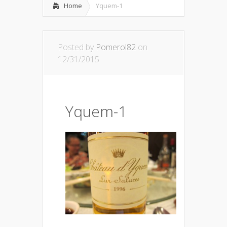
Home
Yquem-1
Posted by
Pomerol82
on
12/31/2015
Yquem-1