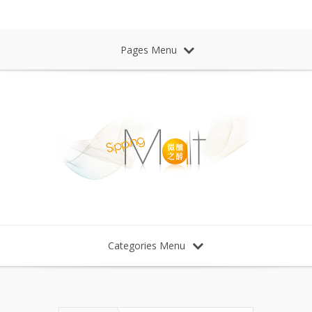
Sipping Malt Whisky 微醺之醉 威士忌
Pages Menu
Categories Menu