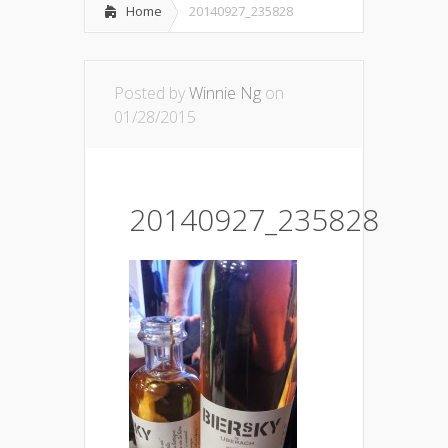
Home
20140927_235828
Posted by
Winnie Ng
on
01/28/2015
20140927_235828