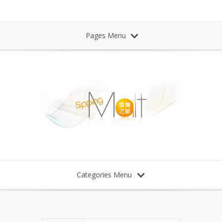
Sipping Malt Whisky 微醺之醉 威士忌
Pages Menu
Categories Menu