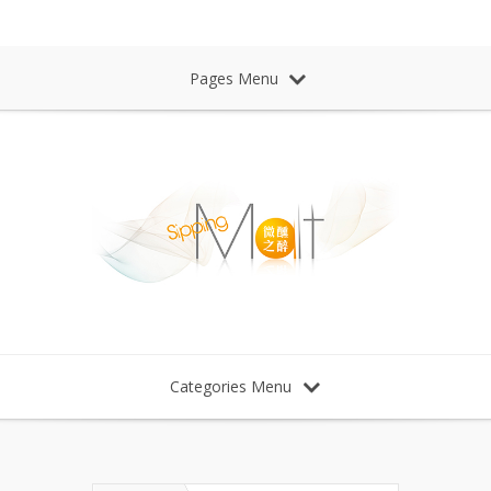
Sipping Malt Whisky 微醺之醉 威士忌
Pages Menu
Categories Menu