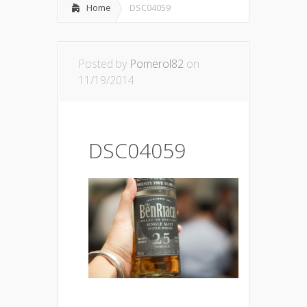
Home
DSC04059
Posted by
Pomerol82
on
11/19/2014
DSC04059