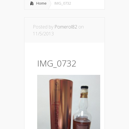
Home
IMG_0732
Posted by
Pomerol82
on
11/5/2013
IMG_0732