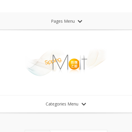
Sipping Malt Whisky 微醺之醉 威士忌
Pages Menu
Categories Menu