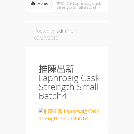
Home
推陳出新 Laphroaig Cask
Strength Small Batch4
Posted by
admin
on
09/27/2013
推陳出新
Laphroaig Cask
Strength Small
Batch4