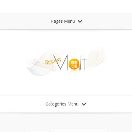
Sipping Malt Whisky 微醺之醉 威士忌
Pages Menu
Categories Menu