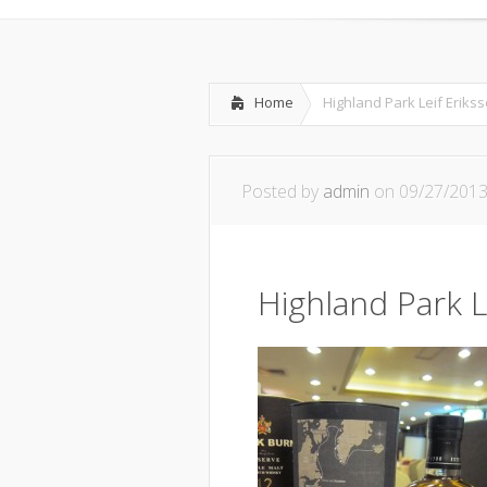
Home
Highland Park Leif Eriks
Posted by
admin
on 09/27/201
Highland Park L