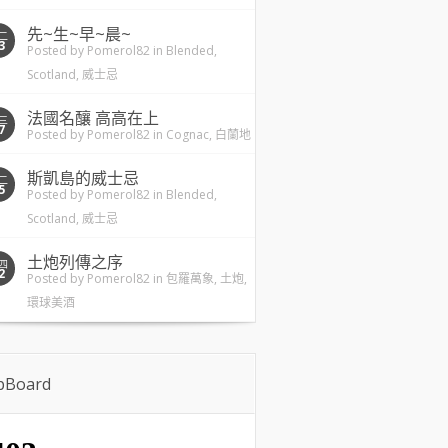
先~生~早~晨~
二
3
Posted by
Pomerol82
in
Blended
,
Scotland
,
威士忌
法國名釀 高高在上
三
7
Posted by
Pomerol82
in
Cognac
,
白蘭地
斯凱島的威士忌
二
5
Posted by
Pomerol82
in
Blended
,
Scotland
,
威士忌
土炮列傳之序
四
2
Posted by
Pomerol82
in
包羅萬象
,
土炮
,
環球美酒
ipBoard