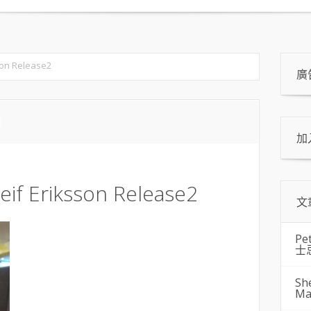
son Release2
廣
3
加
eif Eriksson Release2
文
Pe
士
Sh
Ma