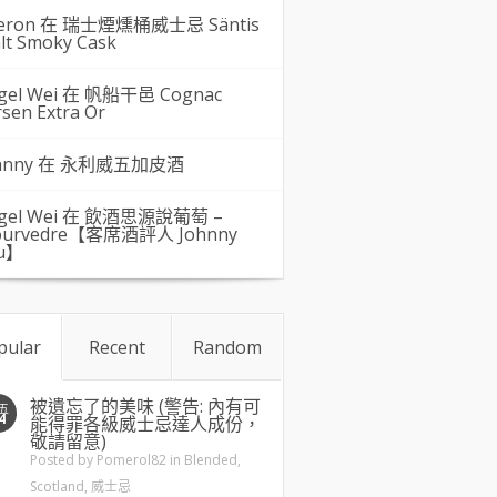
eron 在
瑞士煙燻桶威士忌 Säntis
lt Smoky Cask
gel Wei
在
帆船干邑 Cognac
rsen Extra Or
hnny 在
永利威五加皮酒
gel Wei
在
飲酒思源說葡萄 –
urvedre【客席酒評人 Johnny
u】
pular
Recent
Random
被遺忘了的美味 (警告: 內有可
五
4
能得罪各級威士忌達人成份，
敬請留意)
Posted by
Pomerol82
in
Blended
,
Scotland
,
威士忌