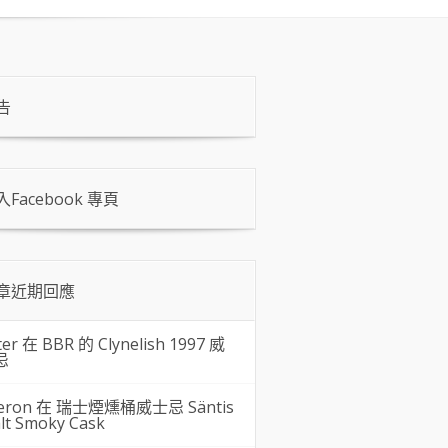
告
入Facebook 專頁
章近期回應
ter 在
BBR 的 Clynelish 1997 威
忌
eron 在
瑞士煙燻桶威士忌 Säntis
lt Smoky Cask