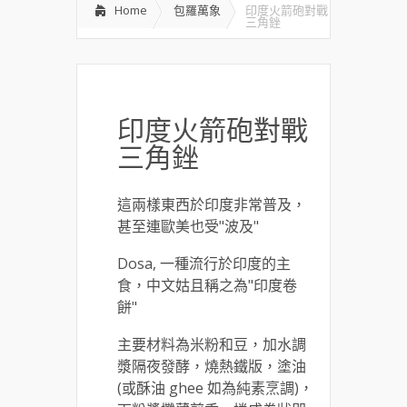
Home
包羅萬象
印度火箭砲對戰
三角銼
印度火箭砲對戰
三角銼
這兩樣東西於印度非常普及，
甚至連歐美也受"波及"
Dosa, 一種流行於印度的主
食，中文姑且稱之為"印度卷
餅"
主要材料為米粉和豆，加水調
漿隔夜發酵，燒熱鐵版，塗油
(或酥油 ghee 如為純素烹調)，