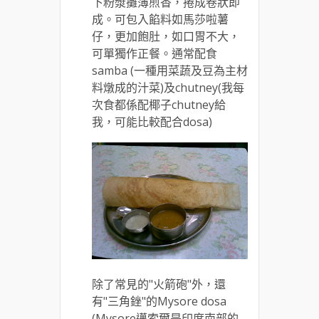
下粉漿攤薄煎香，捲成卷狀即
成。可包入餡料如馬莎啦薯
仔，更加飽肚，如口胃不大，
可單獨作正餐。通常配食
samba (一種用菜蔬及豆為主材
料燉成的汁菜)及chutney(我每
次食都係配椰子chutney給
我，可能比較配合dosa)
除了常見的"火箭砲"外，還
有"三角銼"的Mysore dosa
(Mysore邁索爾是印度南部的