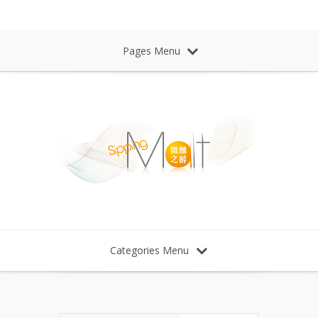
Sipping Malt Whisky 微醺之醉 威士忌
Pages Menu
Categories Menu