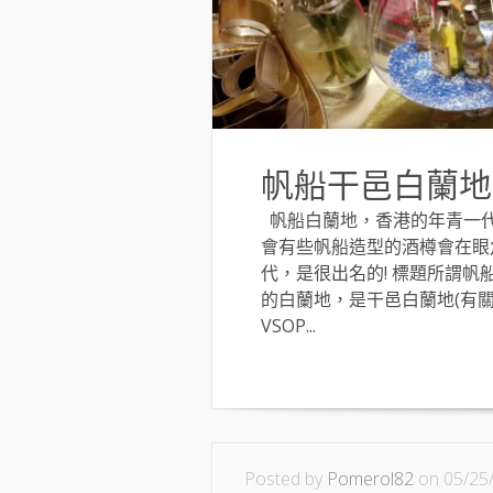
帆船干邑白蘭地 La
帆船白蘭地，香港的年青一代
會有些帆船造型的酒樽會在眼
代，是很出名的! 標題所謂帆船白
的白蘭地，是干邑白蘭地(有
VSOP...
Posted by
Pomerol82
on 05/25