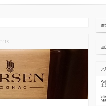
廣
/2018
加
文
Pe
士
Sh
Ma