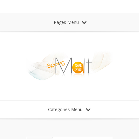
Sipping Malt Whisky 微醺之醉 威士忌
Pages Menu
Categories Menu