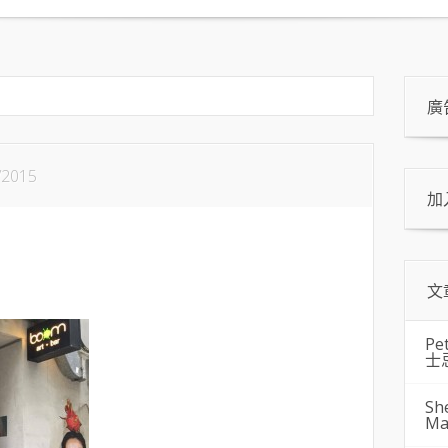
廣
/2015
加
文
Pe
士
Sh
Ma