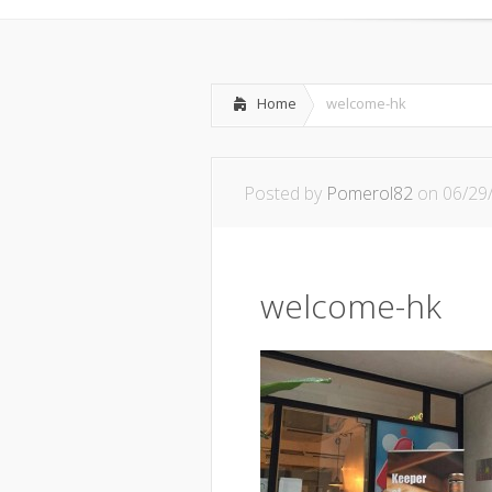
Home
welcome-hk
Posted by
Pomerol82
on 06/29
welcome-hk