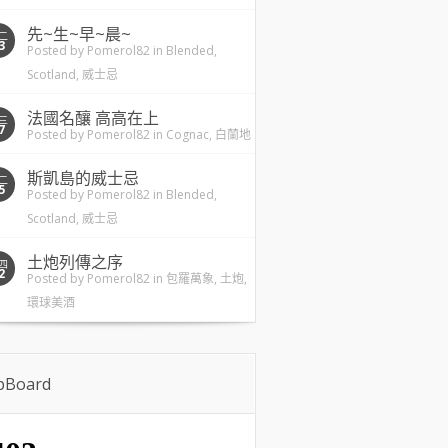
先~生~早~晨~
二
3
Posted by
Pomerol82
in
Blended
,
Scotland
,
威士忌
法國名釀 高高在上
三
7
Posted by
Pomerol82
in
Cognac
,
白蘭地
斯凱島的威士忌
二
5
Posted by
Pomerol82
in
Blended
,
Scotland
,
威士忌
土炮列傳之序
四
2
Posted by
Pomerol82
in
包羅萬象
,
土炮
,
環球美酒
ipBoard