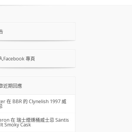
告
入Facebook 專頁
章近期回應
ter 在
BBR 的 Clynelish 1997 威
忌
eron 在
瑞士煙燻桶威士忌 Säntis
lt Smoky Cask