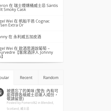
eron 在
瑞士煙燻桶威士忌 Säntis
lt Smoky Cask
gel Wei
在
帆船干邑 Cognac
rsen Extra Or
hnny 在
永利威五加皮酒
gel Wei
在
飲酒思源說葡萄 –
urvedre【客席酒評人 Johnny
u】
pular
Recent
Random
被遺忘了的美味 (警告: 內有可
五
4
能得罪各級威士忌達人成份，
敬請留意)
Posted by
Pomerol82
in
Blended
,
Scotland
,
威士忌