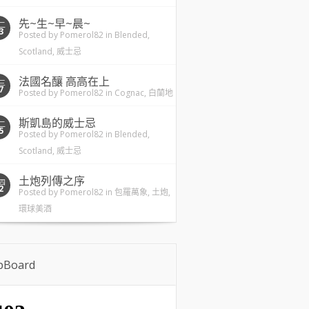
先~生~早~晨~
二
3
Posted by
Pomerol82
in
Blended
,
Scotland
,
威士忌
法國名釀 高高在上
三
7
Posted by
Pomerol82
in
Cognac
,
白蘭地
斯凱島的威士忌
二
5
Posted by
Pomerol82
in
Blended
,
Scotland
,
威士忌
土炮列傳之序
四
2
Posted by
Pomerol82
in
包羅萬象
,
土炮
,
環球美酒
ipBoard