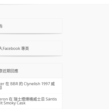
告
入Facebook 專頁
章近期回應
ter 在
BBR 的 Clynelish 1997 威
忌
eron 在
瑞士煙燻桶威士忌 Säntis
lt Smoky Cask