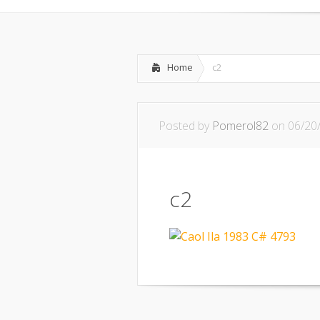
Home
c2
Posted by
Pomerol82
on 06/20
c2