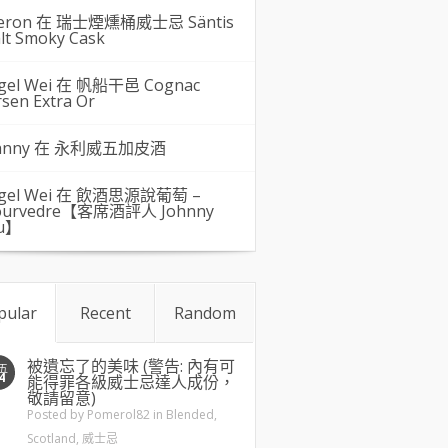
eron 在
瑞士煙燻桶威士忌 Säntis
lt Smoky Cask
gel Wei
在
帆船干邑 Cognac
rsen Extra Or
hnny 在
永利威五加皮酒
gel Wei
在
飲酒思源說葡萄 –
urvedre【客席酒評人 Johnny
u】
pular
Recent
Random
被遺忘了的美味 (警告: 內有可
五
4
能得罪各級威士忌達人成份，
敬請留意)
Posted by
Pomerol82
in
Blended
,
Scotland
,
威士忌