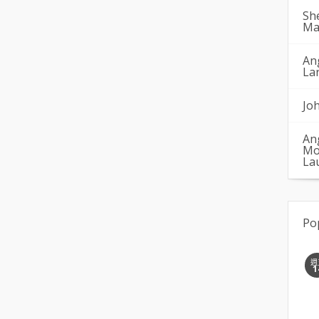
Sh
Ma
An
La
Jo
An
Mo
La
Po
週
1