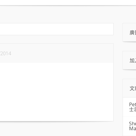
廣
/2014
加
文
Pe
士
Sh
Ma