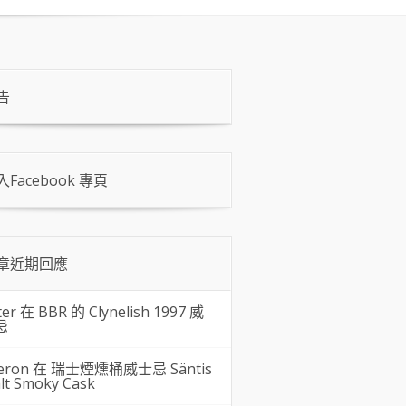
告
入Facebook 專頁
章近期回應
ter 在
BBR 的 Clynelish 1997 威
忌
eron 在
瑞士煙燻桶威士忌 Säntis
lt Smoky Cask