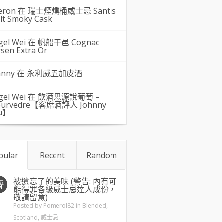
eron 在
瑞士煙燻桶威士忌 Säntis
lt Smoky Cask
gel Wei
在
帆船干邑 Cognac
rsen Extra Or
hnny 在
永利威五加皮酒
gel Wei
在
飲酒思源說葡萄 –
urvedre【客席酒評人 Johnny
u】
pular
Recent
Random
被遺忘了的美味 (警告: 內有可
五
4
能得罪各級威士忌達人成份，
敬請留意)
Posted by
Pomerol82
in
Blended
,
Scotland
,
威士忌