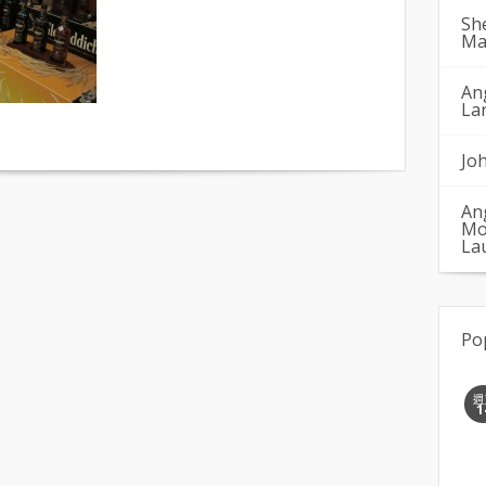
Sh
Ma
An
La
Jo
An
Mo
La
Po
週
1