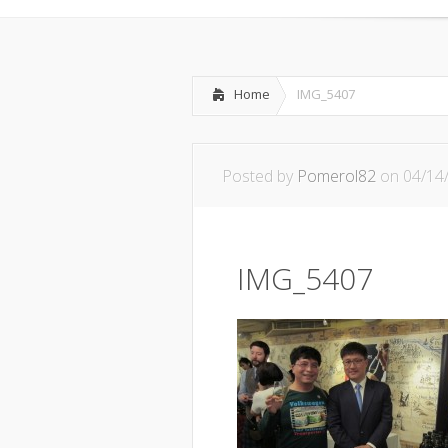
Home
IMG_5407
Posted by
Pomerol82
on 04/14
IMG_5407