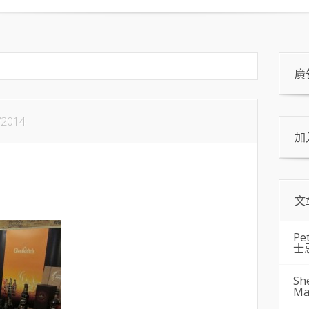
廣
/2014
加
文
Pe
士
Sh
Ma