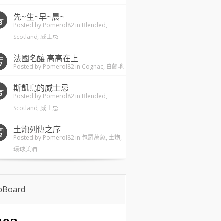
先~生~早~晨~
二
3
Posted by
Pomerol82
in
Blended
,
Scotland
,
威士忌
法國名釀 高高在上
三
7
Posted by
Pomerol82
in
Cognac
,
白蘭地
斯凱島的威士忌
二
5
Posted by
Pomerol82
in
Blended
,
Scotland
,
威士忌
土炮列傳之序
四
2
Posted by
Pomerol82
in
包羅萬象
,
土炮
,
環球美酒
ipBoard