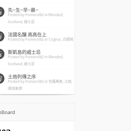
先~生~早~晨~
二
3
Posted by
Pomerol82
in
Blended
,
Scotland
,
威士忌
法國名釀 高高在上
三
7
Posted by
Pomerol82
in
Cognac
,
白蘭地
斯凱島的威士忌
二
5
Posted by
Pomerol82
in
Blended
,
Scotland
,
威士忌
土炮列傳之序
四
2
Posted by
Pomerol82
in
包羅萬象
,
土炮
,
環球美酒
ipBoard