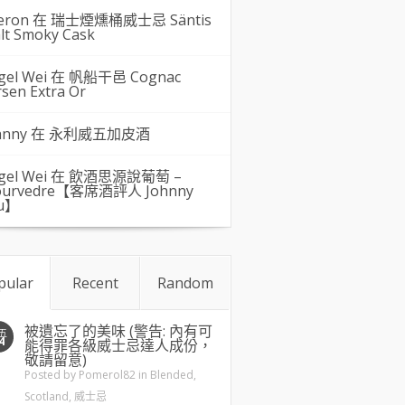
eron 在
瑞士煙燻桶威士忌 Säntis
lt Smoky Cask
gel Wei
在
帆船干邑 Cognac
rsen Extra Or
hnny 在
永利威五加皮酒
gel Wei
在
飲酒思源說葡萄 –
urvedre【客席酒評人 Johnny
u】
pular
Recent
Random
被遺忘了的美味 (警告: 內有可
五
4
能得罪各級威士忌達人成份，
敬請留意)
Posted by
Pomerol82
in
Blended
,
Scotland
,
威士忌