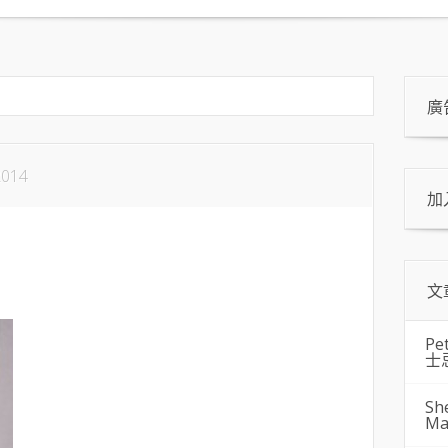
廣
2014
加
文
Pe
士
Sh
Ma