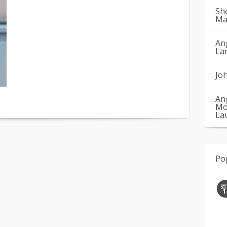
Sh
Ma
An
La
Jo
An
Mo
La
Po
週
1