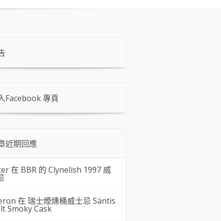
告
入Facebook 專頁
章近期回應
ter 在
BBR 的 Clynelish 1997 威
忌
eron 在
瑞士煙燻桶威士忌 Säntis
lt Smoky Cask