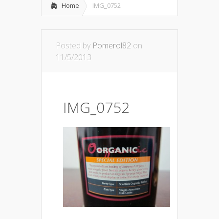
Home
IMG_0752
Posted by
Pomerol82
on
11/5/2013
IMG_0752