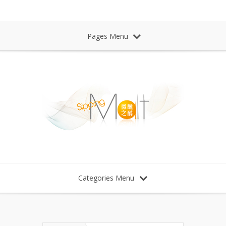
Sipping Malt Whisky 微醺之醉 威士忌
Pages Menu
Categories Menu