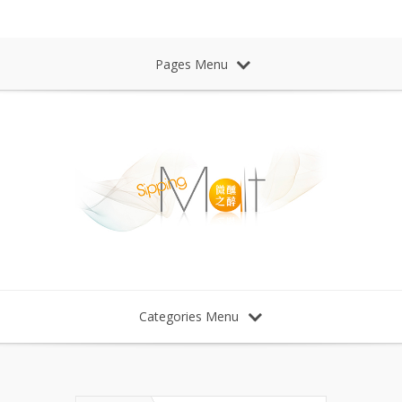
Sipping Malt Whisky 微醺之醉 威士忌
Pages Menu
Categories Menu