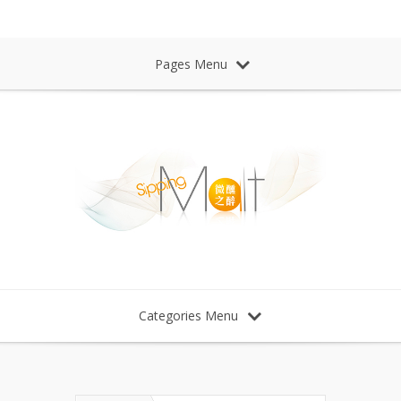
Sipping Malt Whisky 微醺之醉 威士忌
Pages Menu
Categories Menu