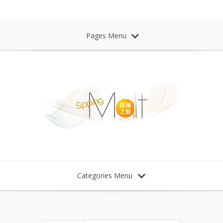
Sipping Malt Whisky 微醺之醉 威士忌
Pages Menu
Categories Menu