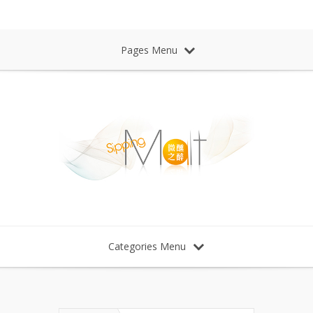
Sipping Malt Whisky 微醺之醉 威士忌
Pages Menu
Categories Menu