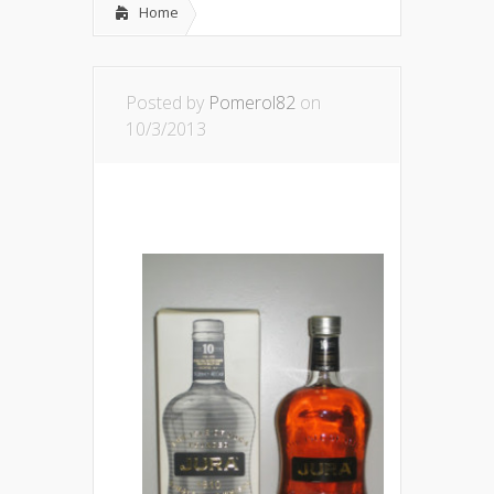
Home
Posted by
Pomerol82
on
10/3/2013